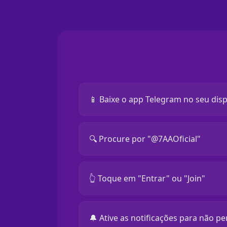
📱 Baixe o app Telegram no seu disp
🔍 Procure por "@7AAOficial"
👆 Toque em "Entrar" ou "Join"
🔔 Ative as notificações para não p