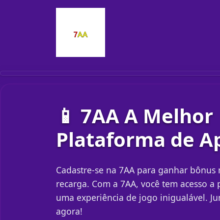
📱 7AA A Melhor
Plataforma de A
Cadastre-se na 7AA para ganhar bônus 
recarga. Com a 7AA, você tem acesso a 
uma experiência de jogo inigualável. J
agora!