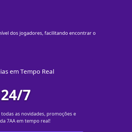
ível dos jogadores, facilitando encontrar o
cias em Tempo Real
24/7
e todas as novidades, promoções e
 da 7AA em tempo real!