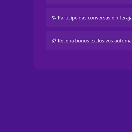
💬 Participe das conversas e interaj
🎁 Receba bônus exclusivos autom