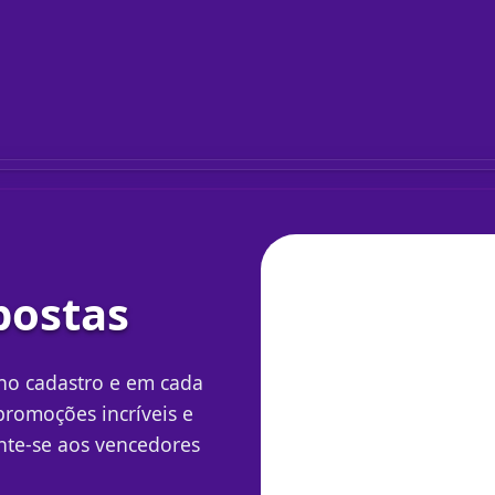
postas
no cadastro e em cada
promoções incríveis e
unte-se aos vencedores