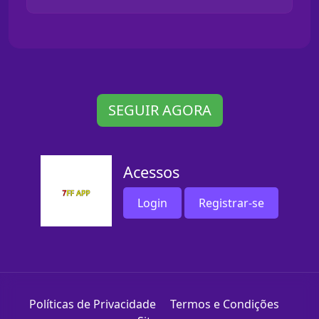
SEGUIR AGORA
Acessos
Login
Registrar-se
Políticas de Privacidade
Termos e Condições