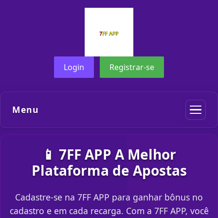
Login
Registrar-se
Menu
📱 7FF APP A Melhor
Plataforma de Apostas
Cadastre-se na 7FF APP para ganhar bônus no
cadastro e em cada recarga. Com a 7FF APP, você