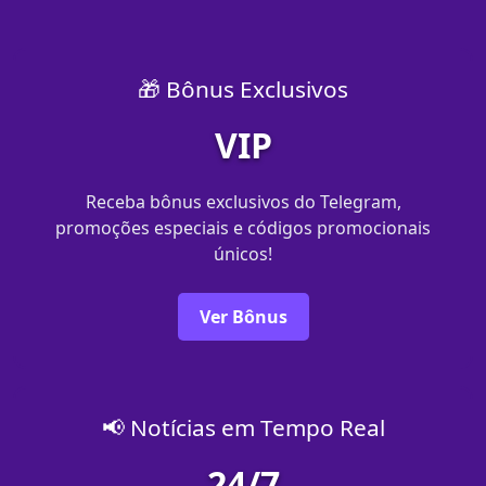
🎁 Bônus Exclusivos
VIP
Receba bônus exclusivos do Telegram,
promoções especiais e códigos promocionais
únicos!
Ver Bônus
📢 Notícias em Tempo Real
24/7