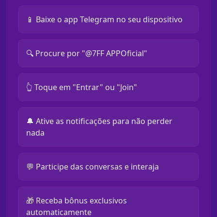
📱 Baixe o app Telegram no seu dispositivo
🔍 Procure por "@7FF APPOficial"
👆 Toque em "Entrar" ou "Join"
🔔 Ative as notificações para não perder
nada
💬 Participe das conversas e interaja
🎁 Receba bônus exclusivos
automaticamente