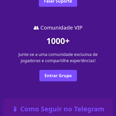
Falar Suporte
👥 Comunidade VIP
1000+
Junte-se a uma comunidade exclusiva de
jogadores e compartilhe experiências!
Entrar Grupo
📱 Como Seguir no Telegram