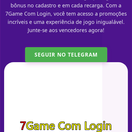
bônus no cadastro e em cada recarga. Com a
7Game Com Login, você tem acesso a promoções
incríveis e uma experiência de jogo inigualável.
Junte-se aos vencedores agora!
SEGUIR NO TELEGRAM