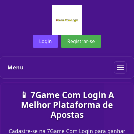
Login
Registrar-se
Menu
📱 7Game Com Login A
Melhor Plataforma de
Apostas
Cadastre-se na 7Game Com Login para ganhar