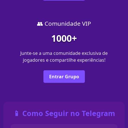
👥 Comunidade VIP
1000+
Junte-se a uma comunidade exclusiva de
jogadores e compartilhe experiências!
Entrar Grupo
📱 Como Seguir no Telegram