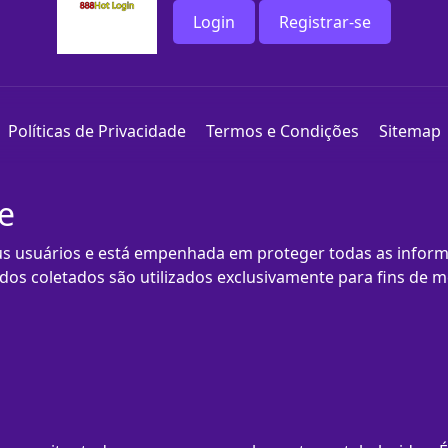
Login
Registrar-se
Políticas de Privacidade
Termos e Condições
Sitemap
de
eus usuários e está empenhada em proteger todas as infor
os coletados são utilizados exclusivamente para fins de m