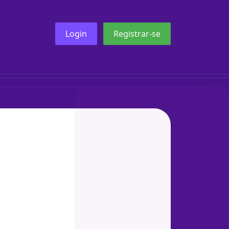
Login
Registrar-se