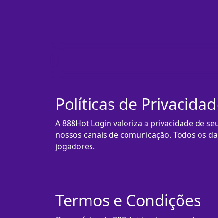
Políticas de Privacida
A 888Hot Login valoriza a privacidade de s
nossos canais de comunicação. Todos os dad
jogadores.
Termos e Condições