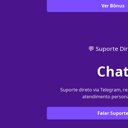
Ver Bônus
💬 Suporte Di
Cha
Suporte direto via Telegram, r
atendimento persona
Falar Suport