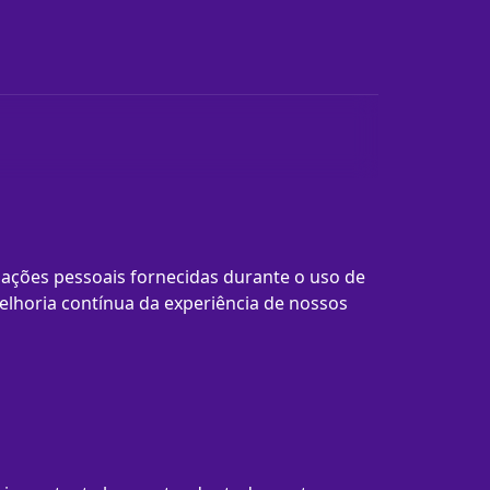
mações pessoais fornecidas durante o uso de
elhoria contínua da experiência de nossos