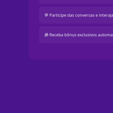
💬 Participe das conversas e interaj
🎁 Receba bônus exclusivos autom