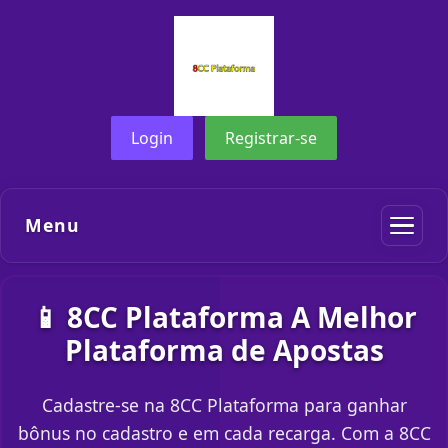
Login
Registrar-se
Menu
📱 8CC Plataforma A Melhor
Plataforma de Apostas
Cadastre-se na 8CC Plataforma para ganhar
bônus no cadastro e em cada recarga. Com a 8CC