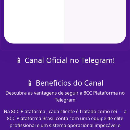
📱 Canal Oficial no Telegram!
📱 Benefícios do Canal
Descubra as vantagens de seguir a 8CC Plataforma no
Telegram
Na 8CC Plataforma , cada cliente é tratado como rei — a
8CC Plataforma Brasil conta com uma equipe de elite
profissional e um sistema operacional impecável e