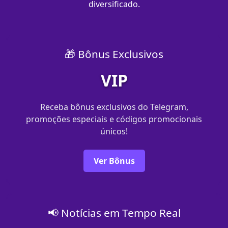
diversificado.
🎁 Bônus Exclusivos
VIP
Receba bônus exclusivos do Telegram,
promoções especiais e códigos promocionais
únicos!
Ver Bônus
📢 Notícias em Tempo Real