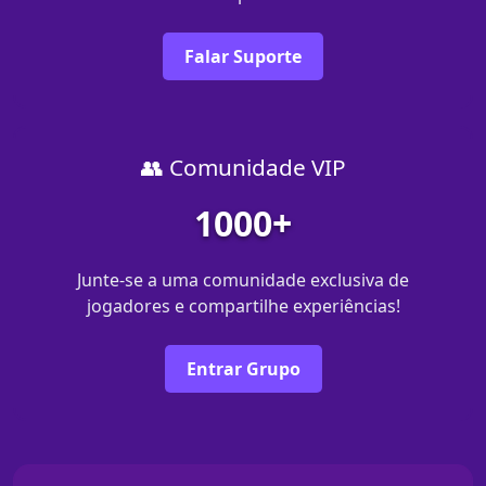
Falar Suporte
👥 Comunidade VIP
1000+
Junte-se a uma comunidade exclusiva de
jogadores e compartilhe experiências!
Entrar Grupo