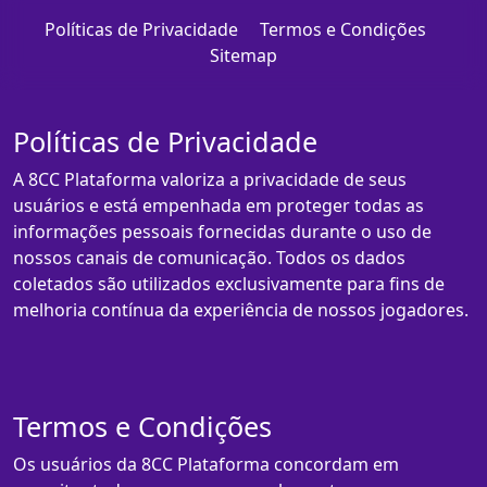
Políticas de Privacidade
Termos e Condições
Sitemap
Políticas de Privacidade
A 8CC Plataforma valoriza a privacidade de seus
usuários e está empenhada em proteger todas as
informações pessoais fornecidas durante o uso de
nossos canais de comunicação. Todos os dados
coletados são utilizados exclusivamente para fins de
melhoria contínua da experiência de nossos jogadores.
Termos e Condições
Os usuários da 8CC Plataforma concordam em